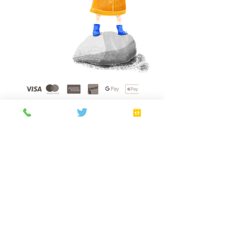
Home
About
Gift Cards
FAQ
planes
Privacy Policy
Terms of Service
Booking Policy
Verify
©
2021 - 2026
by Golden Sunshine Spa.