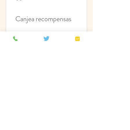
Canjea recompensas
For a 30 min Session
600 puntos = Descuento de
CAD 60 en un servicio
específico
For a 1 hour Session
1,000 puntos = Descuento de
CAD 100 en un servicio
específico