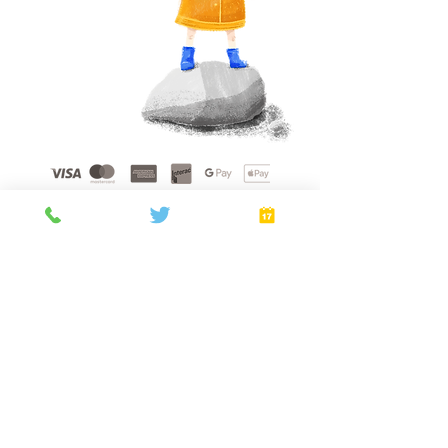
Home
About
Gift Cards
FAQ
Plans
Privacy Policy
Terms of Service
Booking Policy
Verify
©
2021 - 2026
by Golden Sunshine Spa.