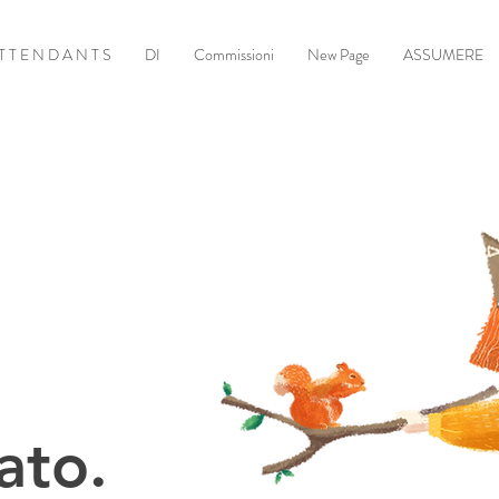
T T E N D A N T S
DI
Commissioni
New Page
ASSUMERE
ato.