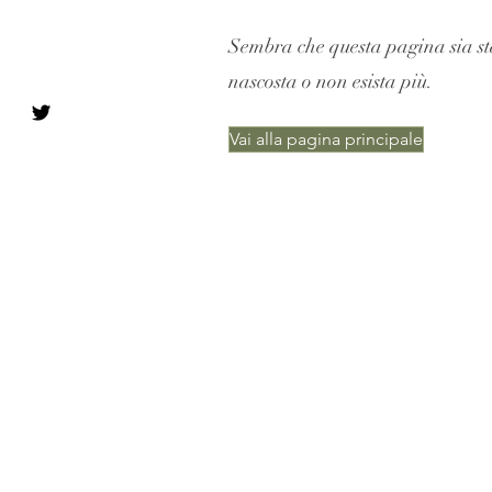
Sembra che questa pagina sia st
nascosta o non esista più.
Vai alla pagina principale