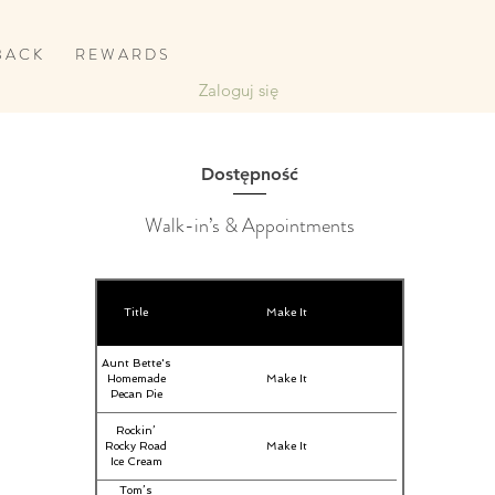
B A C K
R E W A R D S
Zaloguj się
Dostępność
Walk-in’s & Appointments
Title
Make It
Aunt Bette's
Homemade
Make It
Pecan Pie
Rockin’
Rocky Road
Make It
Ice Cream
Tom’s