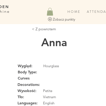
DEN
hine
H O M E
A T T E N D A
Zobacz punkty
< Z powrotem
Anna
Wygląd:
Hourglass
Body Type:
Curves
Decorations:
Wysokość:
Petite
Tło:
Vietnam
Languages:
English