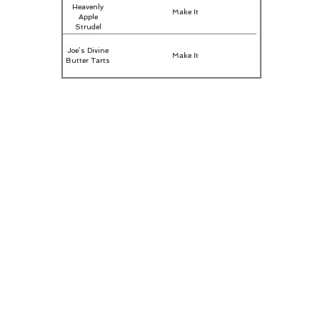
Heavenly
Make It
Apple
Strudel
Joe’s Divine
Make It
Butter Tarts