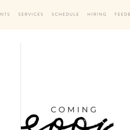
 N T S
S E R V I C E S
S C H E D U L E
H I R I N G
F E E D 