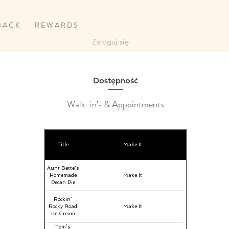
B A C K
R E W A R D S
Zaloguj się
Dostępność
Walk-in’s & Appointments
Title
Make It
Aunt Bette's
Homemade
Make It
Pecan Pie
Rockin’
Rocky Road
Make It
Ice Cream
Tom’s