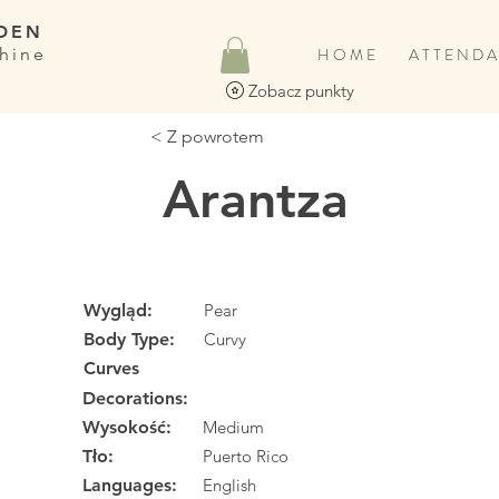
DEN
hine
H O M E
A T T E N D A
Zobacz punkty
< Z powrotem
Arantza
Wygląd:
Pear
Body Type:
Curvy
Curves
Decorations:
Wysokość:
Medium
Tło:
Puerto Rico
Languages:
English