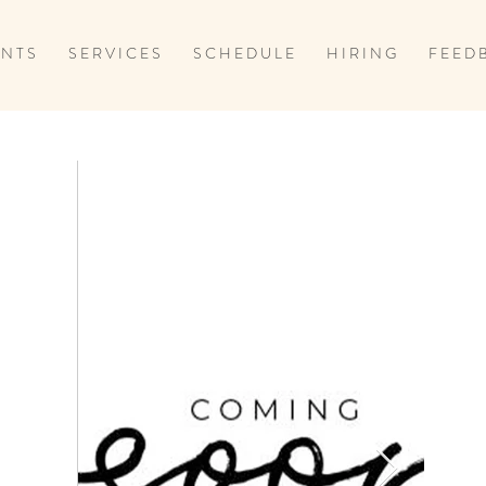
 N T S
S E R V I C E S
S C H E D U L E
H I R I N G
F E E D 