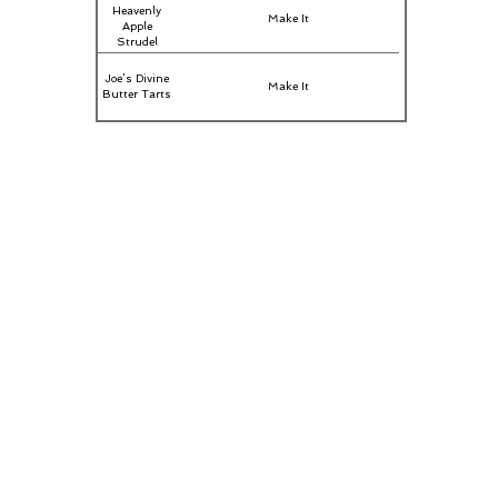
Heavenly
Make It
Apple
Strudel
Joe’s Divine
Make It
Butter Tarts