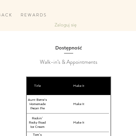
B A C K
R E W A R D S
Zaloguj się
Dostępność
Walk-in’s & Appointments
Title
Make It
Aunt Bette's
Homemade
Make It
Pecan Pie
Rockin’
Rocky Road
Make It
Ice Cream
Tom’s