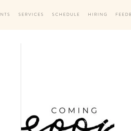
 N T S
S E R V I C E S
S C H E D U L E
H I R I N G
F E E D 