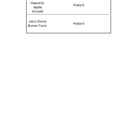
Heavenly
Make It
Apple
Strudel
Joe’s Divine
Make It
Butter Tarts