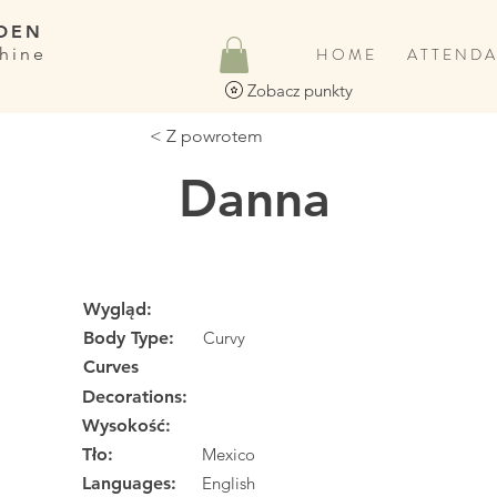
DEN
hine
H O M E
A T T E N D A
Zobacz punkty
< Z powrotem
Danna
Wygląd:
Body Type:
Curvy
Curves
Decorations:
Wysokość:
Tło:
Mexico
Languages:
English