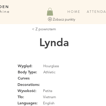
DEN
hine
H O M E
A T T E N D A
Zobacz punkty
< Z powrotem
Lynda
Wygląd:
Hourglass
Body Type:
Athletic
Curves
Decorations:
Wysokość:
Petite
Tło:
Vietnam
Languages:
English