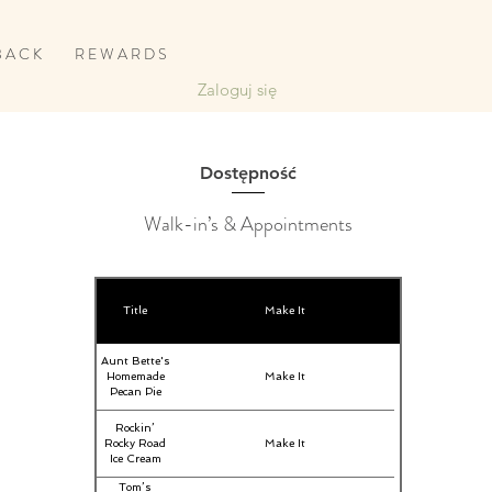
B A C K
R E W A R D S
Zaloguj się
Dostępność
Walk-in’s & Appointments
Title
Make It
Aunt Bette's
Homemade
Make It
Pecan Pie
Rockin’
Rocky Road
Make It
Ice Cream
Tom’s