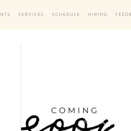
 N T S
S E R V I C E S
S C H E D U L E
H I R I N G
F E E D 