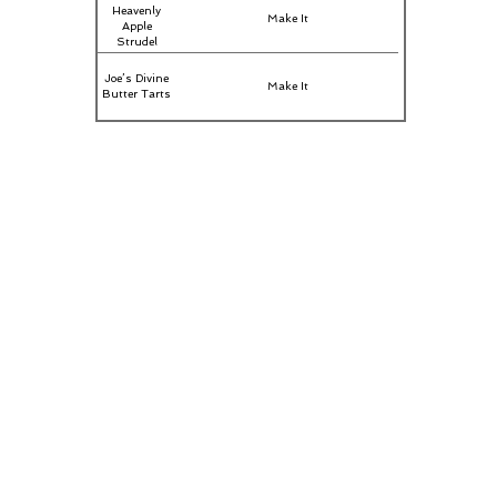
Heavenly
Make It
Apple
Strudel
Joe’s Divine
Make It
Butter Tarts