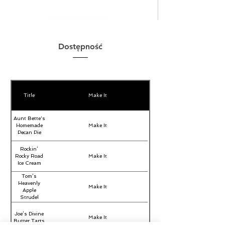
Dostępność
Title
Make It
Aunt Bette's
Homemade
Make It
Pecan Pie
Rockin’
Rocky Road
Make It
Ice Cream
Tom’s
Heavenly
Make It
Apple
Strudel
Joe’s Divine
Make It
Butter Tarts