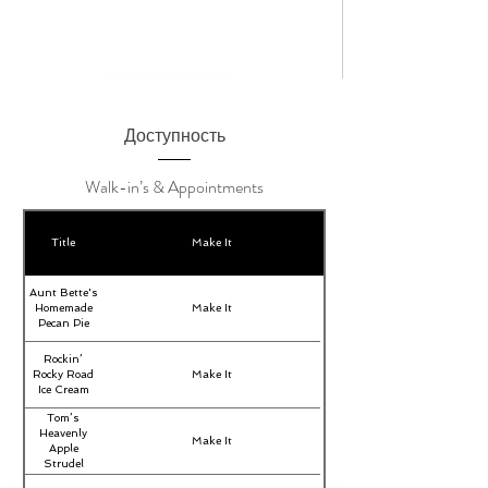
Доступность
Walk-in’s & Appointments
Title
Make It
Aunt Bette's
Homemade
Make It
Pecan Pie
Rockin’
Rocky Road
Make It
Ice Cream
Tom’s
Heavenly
Make It
Apple
Strudel