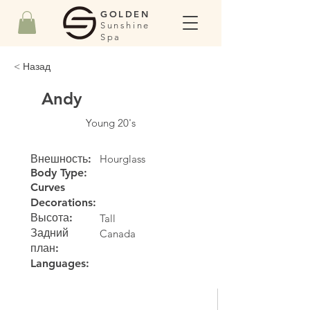
GOLDEN
Sunshine
Spa
< Назад
Andy
Young 20's
Внешность:
Hourglass
Body Type:
Curves
Decorations:
Высота:
Tall
Задний
Canada
план:
Languages: