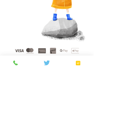
Home
About
Gift Cards
FAQ
Plans
Privacy Policy
Terms of Service
Booking Policy
Verify
©
2021 - 2026
by Golden Sunshine Spa.