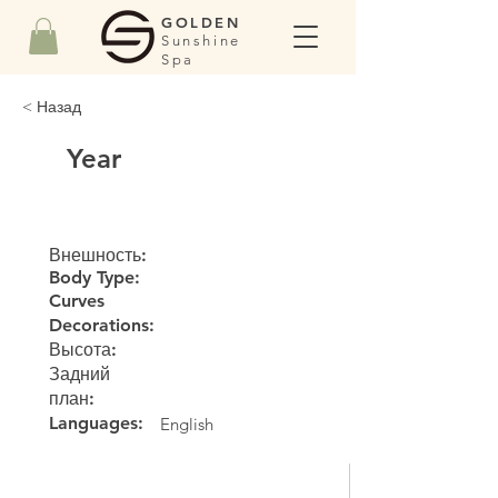
GOLDEN
Sunshine
Spa
< Назад
Year
Внешность:
Body Type:
Curves
Decorations:
Высота:
Задний
план:
Languages:
English