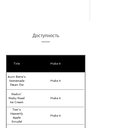
Доступность
Title
Make It
Aunt Bette's
Homemade
Make It
Pecan Pie
Rockin’
Rocky Road
Make It
Ice Cream
Tom’s
Heavenly
Make It
Apple
Strudel