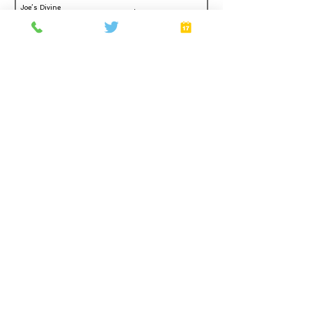
Joe’s Divine
Make It
Butter Tarts
Home
About
Gift Cards
FAQ
Plans