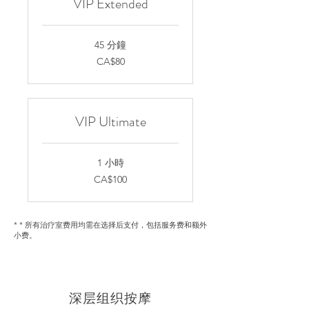
VIP Extended
45 分鐘
80
CA$80
加
拿
大
元
VIP Ultimate
1 小時
100
CA$100
加
拿
大
元
* ​* 所有治疗室费用均需在选择后支付，包括服务费和额外
小费。
深层组织按摩